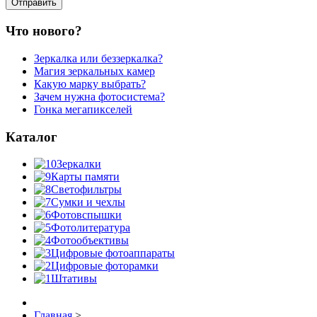
Что нового?
Зеркалка или беззеркалка?
Магия зеркальных камер
Какую марку выбрать?
Зачем нужна фотосистема?
Гонка мегапикселей
Каталог
Зеркалки
Карты памяти
Светофильтры
Сумки и чехлы
Фотовспышки
Фотолитература
Фотообъективы
Цифровые фотоаппараты
Цифровые фоторамки
Штативы
Главная
>