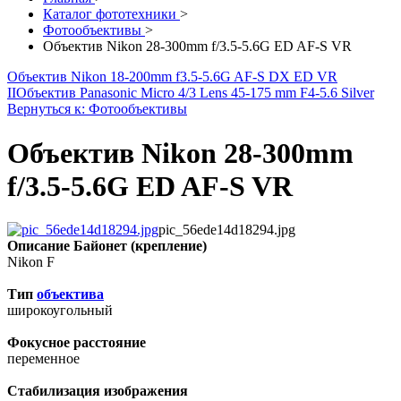
Каталог фототехники
>
Фотообъективы
>
Объектив Nikon 28-300mm f/3.5-5.6G ED AF-S VR
Объектив Nikon 18-200mm f3.5-5.6G AF-S DX ED VR
II
Объектив Panasonic Micro 4/3 Lens 45-175 mm F4-5.6 Silver
Вернуться к: Фотообъективы
Объектив Nikon 28-300mm
f/3.5-5.6G ED AF-S VR
pic_56ede14d18294.jpg
Описание
Байонет (крепление)
Nikon F
Тип
объектива
широкоугольный
Фокусное расстояние
переменное
Стабилизация изображения