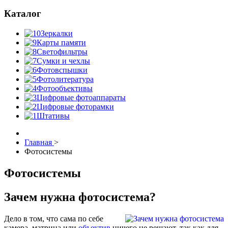
Каталог
Зеркалки
Карты памяти
Светофильтры
Сумки и чехлы
Фотовспышки
Фотолитература
Фотообъективы
Цифровые фотоаппараты
Цифровые фоторамки
Штативы
Главная
>
Фотосистемы
Фотосистемы
Зачем нужна фотосистема?
Дело в том, что сама по себе
камера, матрица или
объектив
ничего не решают, так как для