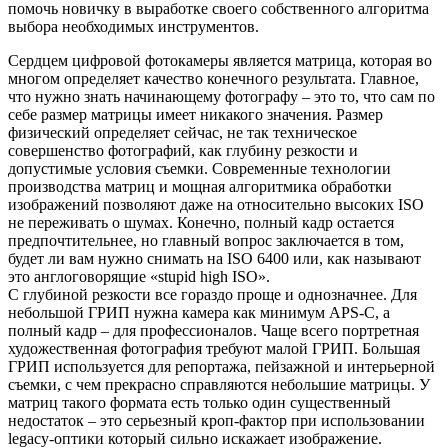
помочь новичку в выработке своего собственного алгоритма
выбора необходимых инструментов.
Сердцем цифровой фотокамеры является матрица, которая во
многом определяет качество конечного результата. Главное,
что нужно знать начинающему фотографу – это то, что сам по
себе размер матрицы имеет никакого значения. Размер
физический определяет сейчас, не так техническое
совершенство фотографий, как глубину резкости и
допустимые условия съемки. Современные технологии
производства матриц и мощная алгоритмика обработки
изображений позволяют даже на относительно высоких ISO
не переживать о шумах. Конечно, полный кадр остается
предпочтительнее, но главный вопрос заключается в том,
будет ли вам нужно снимать на ISO 6400 или, как называют
это англоговорящие «stupid high ISO».
С глубиной резкости все гораздо проще и однозначнее. Для
небольшой ГРИП нужна камера как минимум APS-C, а
полный кадр – для профессионалов. Чаще всего портретная
художественная фотография требуют малой ГРИП. Большая
ГРИП используется для репортажа, пейзажной и интерьерной
съемки, с чем прекрасно справляются небольшие матрицы. У
матриц такого формата есть только один существенный
недостаток – это серьезный кроп-фактор при использовании
legacy-оптики который сильно искажает изображение.