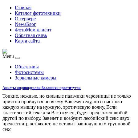
Главная
Каталог фототехники
О сервере
NewsБлог
ФотоМем клиент
Обратная связь
Карта сайта
Menu
Объективы
Фотосистемы
Зеркальные камеры
Анкеты индивидуалок балашихи проституток
Тонкие, нежные, но сильные пальчики чаровницы не только
приятно пройдутся по всему Вашему телу, но и настроят
каждую мышцу на нужную, эротическую волну. Если
классический секс для Вас скучен, будет предложен любой
другой по выбору. Заведет и возбудит лесбийский секс двух
прелестниц, встряхнет, не оставит равнодушным групповой
секс.