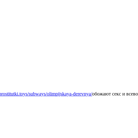
/prostitutki.toys/subways/olimpijskaya-derevnya/
обожают секс и всев