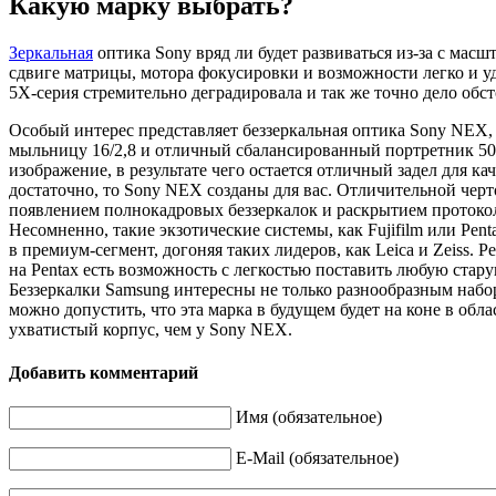
Какую марку выбрать?
Зеркальная
оптика Sony вряд ли будет развиваться из-за с мас
сдвиге матрицы, мотора фокусировки и возможности легко и уд
5X-серия стремительно деградировала и так же точно дело об
Особый интерес представляет беззеркальная оптика Sony NEX, к
мыльницу 16/2,8 и отличный сбалансированный портретник 50
изображение, в результате чего остается отличный задел для 
достаточно, то Sony NEX созданы для вас. Отличительной чер
появлением полнокадровых беззеркалок и раскрытием протоко
Несомненно, такие экзотические системы, как Fujifilm или Pen
в премиум-сегмент, догоняя таких лидеров, как Leica и Zeiss
на Pentax есть возможность с легкостью поставить любую стару
Беззеркалки Samsung интересны не только разнообразным набо
можно допустить, что эта марка в будущем будет на коне в об
ухватистый корпус, чем у Sony NEX.
Добавить комментарий
Имя (обязательное)
E-Mail (обязательное)