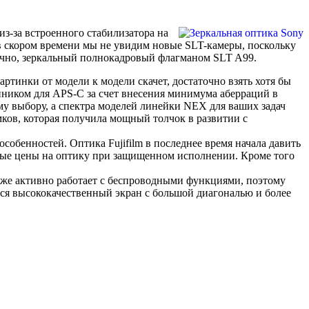
из-за встроенного стабилизатора на
 в скором времени мы не увидим новые SLT-камеры, поскольку
нечно, зеркальный полнокадровый флагманом SLT A99.
ртинки от модели к модели скачет, достаточно взять хотя бы
нником для APS-C за счет внесения минимума аберраций в
ому выбору, а спектра моделей линейки NEX для ваших задач
мков, которая получила мощный толчок в развитии с
особенностей. Оптика Fujifilm в последнее время начала давить
анные цены на оптику при защищенном исполнении. Кроме того
у же активно работает с беспроводными функциями, поэтому
тся высококачественный экран с большой диагональю и более