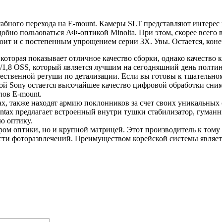
штабного перехода на E-mount. Камеры SLT представляют интерес 
обно пользоваться АФ-оптикой Minolta. При этом, скорее всего
стоит и с постепенным упрощением серии 3X. Увы. Остается, ко
оторая показывает отличное качество сборки, однако качество ка
/1,8 OSS, который является лучшим на сегодняшний день полти
качественной ретуши по детализации. Если вы готовы к тщательн
той Sony остается высочайшее качество цифровой обработки сни
лов E-mount.
tax, также находят армию поклонников за счет своих уникальных 
. Pentax предлагает встроенный внутри тушки стабилизатор, гум
ю оптику.
ром оптики, но и крупной матрицей. Этот производитель к том
ласти фоторазвлечений. Преимуществом корейской системы являе