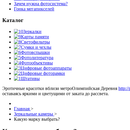
Зачем нужна фотосистема?
Гонка мегапикселей
Каталог
Зеркалки
Карты памяти
Светофильтры
Сумки и чехлы
Фотовспышки
Фотолитература
Фотообъективы
Цифровые фотоаппараты
Цифровые фоторамки
Штативы
Эротичные красотки вблизи метроОлимпийская Деревня
http:/
оставаясь яркими и цветущими от заката до рассвета.
Главная
>
Зеркальные камеры
>
Какую марку выбрать?