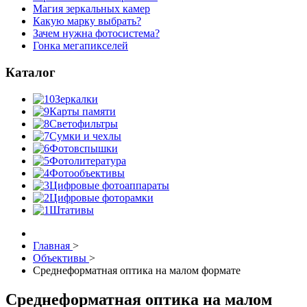
Магия зеркальных камер
Какую марку выбрать?
Зачем нужна фотосистема?
Гонка мегапикселей
Каталог
Зеркалки
Карты памяти
Светофильтры
Сумки и чехлы
Фотовспышки
Фотолитература
Фотообъективы
Цифровые фотоаппараты
Цифровые фоторамки
Штативы
Главная
>
Объективы
>
Среднеформатная оптика на малом формате
Среднеформатная оптика на малом