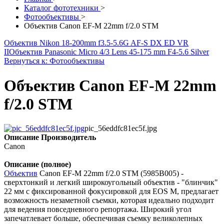
Каталог фототехники
>
Фотообъективы
>
Объектив Canon EF-M 22mm f/2.0 STM
Объектив Nikon 18-200mm f3.5-5.6G AF-S DX ED VR
II
Объектив Panasonic Micro 4/3 Lens 45-175 mm F4-5.6 Silver
Вернуться к: Фотообъективы
Объектив Canon EF-M 22mm
f/2.0 STM
pic_56eddfc81ec5f.jpg
Описание
Производитель
Canon
Описание (полное)
Объектив
Canon EF-M 22mm f/2.0 STM (5985B005) -
cверхтонкий и легкий широкоугольный объектив - "блинчик"
22 мм с фиксированной фокусировкой для EOS M, предлагает
возможность незаметной съемки, которая идеально подходит
для ведения повседневного репортажа. Широкий угол
запечатлевает больше, обеспечивая съемку великолепных