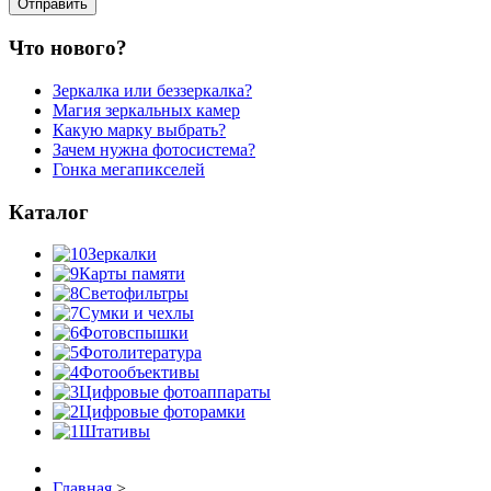
Что нового?
Зеркалка или беззеркалка?
Магия зеркальных камер
Какую марку выбрать?
Зачем нужна фотосистема?
Гонка мегапикселей
Каталог
Зеркалки
Карты памяти
Светофильтры
Сумки и чехлы
Фотовспышки
Фотолитература
Фотообъективы
Цифровые фотоаппараты
Цифровые фоторамки
Штативы
Главная
>