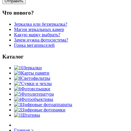
Что нового?
Зеркалка или беззеркалка?
Магия зеркальных камер
Какую марку выбрать?
Зачем нужна фотосистема?
Гонка мегапикселей
Каталог
Зеркалки
Карты памяти
Светофильтры
Сумки и чехлы
Фотовспышки
Фотолитература
Фотообъективы
Цифровые фотоаппараты
Цифровые фоторамки
Штативы
Главная
>