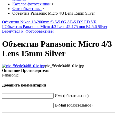
Каталог фототехники
>
Фотообъективы
>
Объектив Panasonic Micro 4/3 Lens 15mm Silver
Объектив Nikon 18-200mm f3.5-5.6G AF-S DX ED VR
II
Объектив Panasonic Micro 4/3 Lens 45-175 mm F4-5.6 Silver
Вернуться к: Фотообъективы
Объектив Panasonic Micro 4/3
Lens 15mm Silver
pic_56ede04d8101e.jpg
Описание
Производитель
Panasonic
Добавить комментарий
Имя (обязательное)
E-Mail (обязательное)