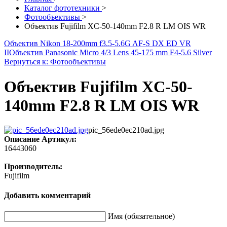
Каталог фототехники
>
Фотообъективы
>
Объектив Fujifilm XC-50-140mm F2.8 R LM OIS WR
Объектив Nikon 18-200mm f3.5-5.6G AF-S DX ED VR
II
Объектив Panasonic Micro 4/3 Lens 45-175 mm F4-5.6 Silver
Вернуться к: Фотообъективы
Объектив Fujifilm XC-50-
140mm F2.8 R LM OIS WR
pic_56ede0ec210ad.jpg
Описание
Артикул:
16443060
Производитель:
Fujifilm
Добавить комментарий
Имя (обязательное)