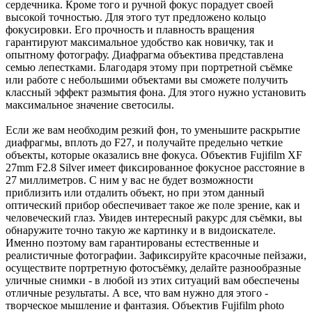
сердечника. Кроме того и ручной фокус порадует своей
высокой точностью. Для этого тут предложено кольцо
фокусировки. Его прочность и плавность вращения
гарантируют максимальное удобство как новичку, так и
опытному фотографу. Диафрагма объектива представлена
семью лепестками. Благодаря этому при портретной съёмке
или работе с небольшими объектами вы сможете получить
классный эффект размытия фона. Для этого нужно установить
максимальное значение светосилы.
Если же вам необходим резкий фон, то уменьшите раскрытие
диафрагмы, вплоть до F27, и получайте предельно четкие
объекты, которые оказались вне фокуса. Объектив Fujifilm XF
27mm F2.8 Silver имеет фиксированное фокусное расстояние в
27 миллиметров. С ним у вас не будет возможности
приблизить или отдалить объект, но при этом данный
оптический прибор обеспечивает такое же поле зрение, как и
человеческий глаз. Увидев интересный ракурс для съёмки, вы
обнаружите точно такую же картинку и в видоискателе.
Именно поэтому вам гарантированы естественные и
реалистичные фотографии. Зафиксируйте красочные пейзажи,
осуществите портретную фотосъёмку, делайте разнообразные
уличные снимки - в любой из этих ситуаций вам обеспечены
отличные результаты. А все, что вам нужно для этого -
творческое мышление и фантазия. Объектив Fujifilm photo