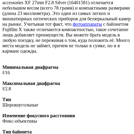
accessories XF 27mm F2.8 Silver (16401581) отличается
небольшим весом (всего 78 грамм) и компактными размерами
(длина 23 миллиметра). Это один из самых легких и
миниатюрных оптических приборов для беззеркальный камер
на рынке. Учитывая тот факт, что
фотоаппараты
с байонетом
Fujifilm X также отличаются компактностью, такое сочетание
лишь добавляет преимуществ. Вы можете брать модель в
любую поездку, не переживая о том, куда положить её. Много
места модель не займет, причем не только в сумке, но и в
кармане одежды.
Минимальная диафрагма
f/16
Максимальная диафрагма
f/2.8
Тип
Широкоугольные
Изменение фокусного расстояния
Фикс-объективы
Тип байонета