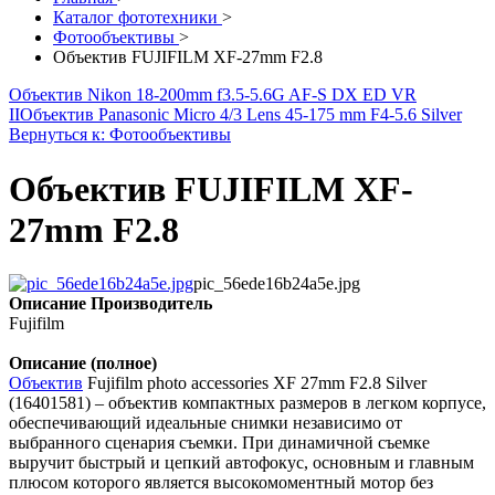
Каталог фототехники
>
Фотообъективы
>
Объектив FUJIFILM XF-27mm F2.8
Объектив Nikon 18-200mm f3.5-5.6G AF-S DX ED VR
II
Объектив Panasonic Micro 4/3 Lens 45-175 mm F4-5.6 Silver
Вернуться к: Фотообъективы
Объектив FUJIFILM XF-
27mm F2.8
pic_56ede16b24a5e.jpg
Описание
Производитель
Fujifilm
Описание (полное)
Объектив
Fujifilm photo accessories XF 27mm F2.8 Silver
(16401581) – объектив компактных размеров в легком корпусе,
обеспечивающий идеальные снимки независимо от
выбранного сценария съемки. При динамичной съемке
выручит быстрый и цепкий автофокус, основным и главным
плюсом которого является высокомоментный мотор без