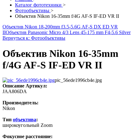
Каталог фототехники
>
Фотообъективы
>
Объектив Nikon 16-35mm f/4G AF-S IF-ED VR II
Объектив Nikon 18-200mm f3.5-5.6G AF-S DX ED VR
II
Объектив Panasonic Micro 4/3 Lens 45-175 mm F4-5.6 Silver
Вернуться к: Фотообъективы
Объектив Nikon 16-35mm
f/4G AF-S IF-ED VR II
pic_56ede1996cb4e.jpg
Описание
Артикул:
JAA806DA
Производитель:
Nikon
Тип
объектива
:
широкоугольный Zoom
Фокусное расстояние: