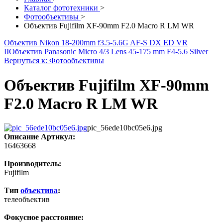
Каталог фототехники
>
Фотообъективы
>
Объектив Fujifilm XF-90mm F2.0 Macro R LM WR
Объектив Nikon 18-200mm f3.5-5.6G AF-S DX ED VR
II
Объектив Panasonic Micro 4/3 Lens 45-175 mm F4-5.6 Silver
Вернуться к: Фотообъективы
Объектив Fujifilm XF-90mm
F2.0 Macro R LM WR
pic_56ede10bc05e6.jpg
Описание
Артикул:
16463668
Производитель:
Fujifilm
Тип
объектива
:
телеобъектив
Фокусное расстояние: