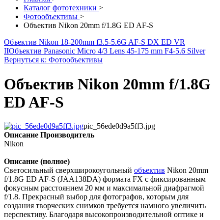
Каталог фототехники
>
Фотообъективы
>
Объектив Nikon 20mm f/1.8G ED AF-S
Объектив Nikon 18-200mm f3.5-5.6G AF-S DX ED VR
II
Объектив Panasonic Micro 4/3 Lens 45-175 mm F4-5.6 Silver
Вернуться к: Фотообъективы
Объектив Nikon 20mm f/1.8G
ED AF-S
pic_56ede0d9a5ff3.jpg
Описание
Производитель
Nikon
Описание (полное)
Светосильный сверхширокоугольный
объектив
Nikon 20mm
f/1.8G ED AF-S (JAA138DA) формата FX с фиксированным
фокусным расстоянием 20 мм и максимальной диафрагмой
f/1.8. Прекрасный выбор для фотографов, которым для
создания творческих снимков требуется намного увеличить
перспективу. Благодаря высокопроизводительной оптике и