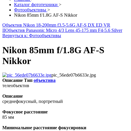
Каталог фототехники
>
Фотообъективы
>
Nikon 85mm f/1.8G AF-S Nikkor
Объектив Nikon 18-200mm f3.5-5.6G AF-S DX ED VR
II
Объектив Panasonic Micro 4/3 Lens 45-175 mm F4-5.6 Silver
Вернуться к: Фотообъективы
Nikon 85mm f/1.8G AF-S
Nikkor
pic_56ede07b6633e.jpg
Описание
Тип
объектива
телеобъектив
Описание
среднефокусный, портретный
Фокусное расстояние
85 мм
Минимальное расстояние фокусировки