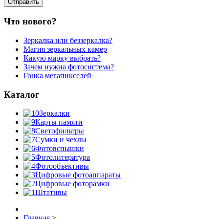
Что нового?
Зеркалка или беззеркалка?
Магия зеркальных камер
Какую марку выбрать?
Зачем нужна фотосистема?
Гонка мегапикселей
Каталог
Зеркалки
Карты памяти
Светофильтры
Сумки и чехлы
Фотовспышки
Фотолитература
Фотообъективы
Цифровые фотоаппараты
Цифровые фоторамки
Штативы
Главная
>