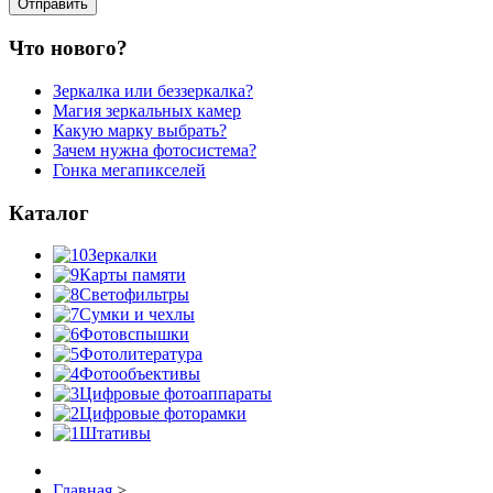
Что нового?
Зеркалка или беззеркалка?
Магия зеркальных камер
Какую марку выбрать?
Зачем нужна фотосистема?
Гонка мегапикселей
Каталог
Зеркалки
Карты памяти
Светофильтры
Сумки и чехлы
Фотовспышки
Фотолитература
Фотообъективы
Цифровые фотоаппараты
Цифровые фоторамки
Штативы
Главная
>