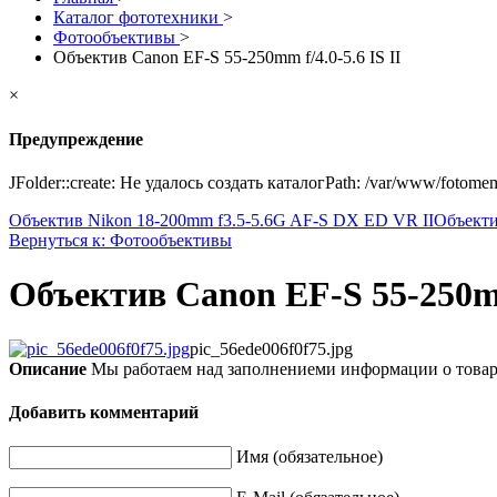
Каталог фототехники
>
Фотообъективы
>
Объектив Canon EF-S 55-250mm f/4.0-5.6 IS II
×
Предупреждение
JFolder::create: Не удалось создать каталогPath: /var/www/fotome
Объектив Nikon 18-200mm f3.5-5.6G AF-S DX ED VR II
Объектив
Вернуться к: Фотообъективы
Объектив Canon EF-S 55-250mm 
pic_56ede006f0f75.jpg
Описание
Мы работаем над заполнениеми информации о това
Добавить комментарий
Имя (обязательное)