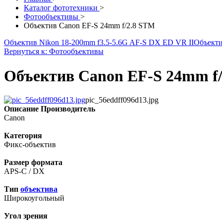
Каталог фототехники
>
Фотообъективы
>
Объектив Canon EF-S 24mm f/2.8 STM
Объектив Nikon 18-200mm f3.5-5.6G AF-S DX ED VR II
Объектив
Вернуться к: Фотообъективы
Объектив Canon EF-S 24mm f
pic_56eddff096d13.jpg
Описание
Производитель
Canon
Категория
Фикс-объектив
Размер формата
APS-C / DX
Тип
объектива
Широкоугольный
Угол зрения