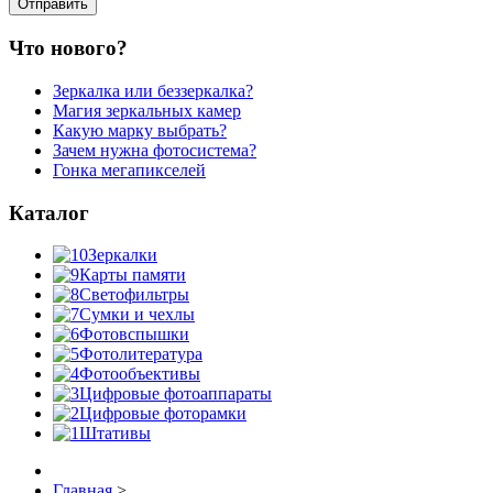
Что нового?
Зеркалка или беззеркалка?
Магия зеркальных камер
Какую марку выбрать?
Зачем нужна фотосистема?
Гонка мегапикселей
Каталог
Зеркалки
Карты памяти
Светофильтры
Сумки и чехлы
Фотовспышки
Фотолитература
Фотообъективы
Цифровые фотоаппараты
Цифровые фоторамки
Штативы
Главная
>