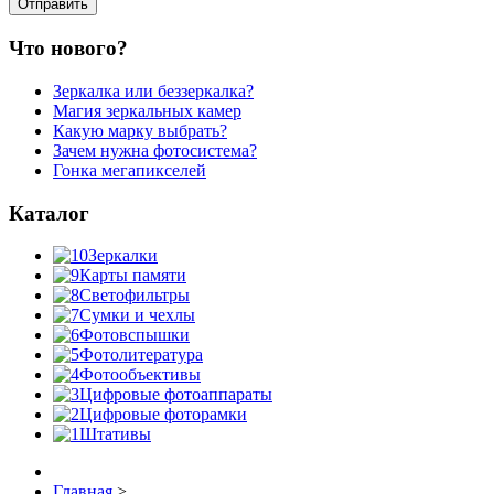
Что нового?
Зеркалка или беззеркалка?
Магия зеркальных камер
Какую марку выбрать?
Зачем нужна фотосистема?
Гонка мегапикселей
Каталог
Зеркалки
Карты памяти
Светофильтры
Сумки и чехлы
Фотовспышки
Фотолитература
Фотообъективы
Цифровые фотоаппараты
Цифровые фоторамки
Штативы
Главная
>