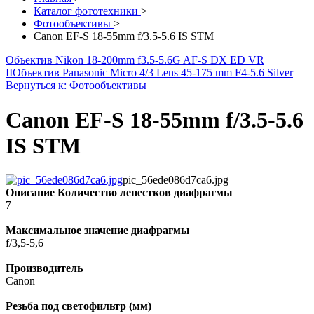
Каталог фототехники
>
Фотообъективы
>
Canon EF-S 18-55mm f/3.5-5.6 IS STM
Объектив Nikon 18-200mm f3.5-5.6G AF-S DX ED VR
II
Объектив Panasonic Micro 4/3 Lens 45-175 mm F4-5.6 Silver
Вернуться к: Фотообъективы
Canon EF-S 18-55mm f/3.5-5.6
IS STM
pic_56ede086d7ca6.jpg
Описание
Количество лепестков диафрагмы
7
Максимальное значение диафрагмы
f/3,5-5,6
Производитель
Canon
Резьба под светофильтр (мм)