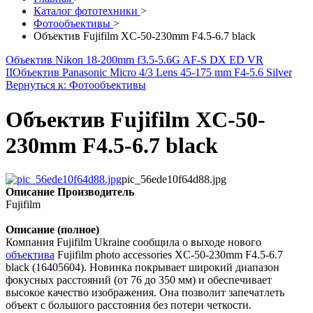
Каталог фототехники
>
Фотообъективы
>
Объектив Fujifilm XC-50-230mm F4.5-6.7 black
Объектив Nikon 18-200mm f3.5-5.6G AF-S DX ED VR
II
Объектив Panasonic Micro 4/3 Lens 45-175 mm F4-5.6 Silver
Вернуться к: Фотообъективы
Объектив Fujifilm XC-50-
230mm F4.5-6.7 black
pic_56ede10f64d88.jpg
Описание
Производитель
Fujifilm
Описание (полное)
Компания Fujifilm Ukraine сообщила о выходе нового
объектива
Fujifilm photo accessories XC-50-230mm F4.5-6.7
black (16405604). Новинка покрывает широкий диапазон
фокусных расстояний (от 76 до 350 мм) и обеспечивает
высокое качество изображения. Она позволит запечатлеть
объект с большого расстояния без потери четкости.