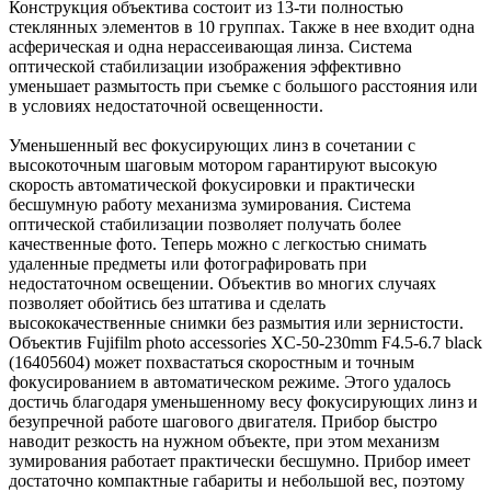
Конструкция объектива состоит из 13-ти полностью
стеклянных элементов в 10 группах. Также в нее входит одна
асферическая и одна нерассеивающая линза. Система
оптической стабилизации изображения эффективно
уменьшает размытость при съемке с большого расстояния или
в условиях недостаточной освещенности.
Уменьшенный вес фокусирующих линз в сочетании с
высокоточным шаговым мотором гарантируют высокую
скорость автоматической фокусировки и практически
бесшумную работу механизма зумирования. Система
оптической стабилизации позволяет получать более
качественные фото. Теперь можно с легкостью снимать
удаленные предметы или фотографировать при
недостаточном освещении. Объектив во многих случаях
позволяет обойтись без штатива и сделать
высококачественные снимки без размытия или зернистости.
Объектив Fujifilm photo accessories XC-50-230mm F4.5-6.7 black
(16405604) может похвастаться скоростным и точным
фокусированием в автоматическом режиме. Этого удалось
достичь благодаря уменьшенному весу фокусирующих линз и
безупречной работе шагового двигателя. Прибор быстро
наводит резкость на нужном объекте, при этом механизм
зумирования работает практически бесшумно. Прибор имеет
достаточно компактные габариты и небольшой вес, поэтому