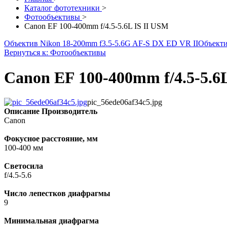
Каталог фототехники
>
Фотообъективы
>
Canon EF 100-400mm f/4.5-5.6L IS II USM
Объектив Nikon 18-200mm f3.5-5.6G AF-S DX ED VR II
Объектив
Вернуться к: Фотообъективы
Canon EF 100-400mm f/4.5-5.6
pic_56ede06af34c5.jpg
Описание
Производитель
Canon
Фокусное расстояние, мм
100-400 мм
Светосила
f/4.5-5.6
Число лепестков диафрагмы
9
Минимальная диафрагма