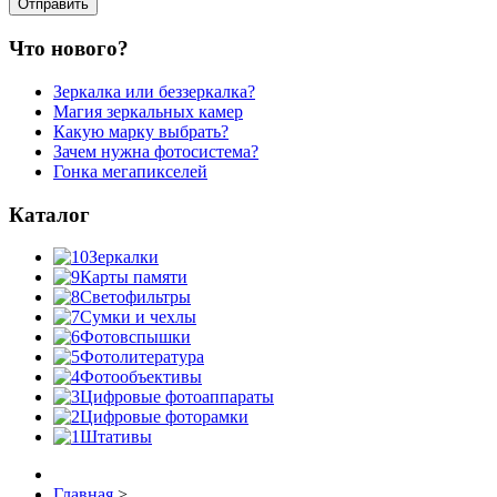
Что нового?
Зеркалка или беззеркалка?
Магия зеркальных камер
Какую марку выбрать?
Зачем нужна фотосистема?
Гонка мегапикселей
Каталог
Зеркалки
Карты памяти
Светофильтры
Сумки и чехлы
Фотовспышки
Фотолитература
Фотообъективы
Цифровые фотоаппараты
Цифровые фоторамки
Штативы
Главная
>