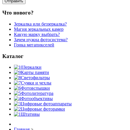
Что нового?
Зеркалка или беззеркалка?
Магия зеркальных камер
Какую марку выбрать?
Зачем нужна фотосистема?
Гонка мегапикселей
Каталог
Зеркалки
Карты памяти
Светофильтры
Сумки и чехлы
Фотовспышки
Фотолитература
Фотообъективы
Цифровые фотоаппараты
Цифровые фоторамки
Штативы
Главная
>