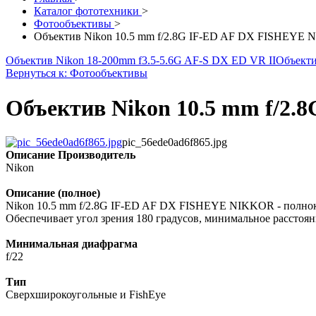
Каталог фототехники
>
Фотообъективы
>
Объектив Nikon 10.5 mm f/2.8G IF-ED AF DX FISHEYE
Объектив Nikon 18-200mm f3.5-5.6G AF-S DX ED VR II
Объектив
Вернуться к: Фотообъективы
Объектив Nikon 10.5 mm f/2
pic_56ede0ad6f865.jpg
Описание
Производитель
Nikon
Описание (полное)
Nikon 10.5 mm f/2.8G IF-ED AF DX FISHEYE NIKKOR - полнок
Обеспечивает угол зрения 180 градусов, минимальное расстоян
Минимальная диафрагма
f/22
Тип
Сверхширокоугольные и FishEye