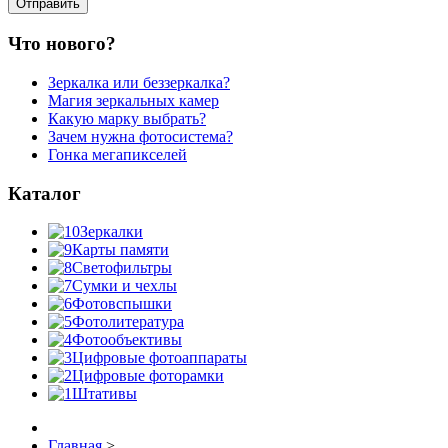
Что нового?
Зеркалка или беззеркалка?
Магия зеркальных камер
Какую марку выбрать?
Зачем нужна фотосистема?
Гонка мегапикселей
Каталог
Зеркалки
Карты памяти
Светофильтры
Сумки и чехлы
Фотовспышки
Фотолитература
Фотообъективы
Цифровые фотоаппараты
Цифровые фоторамки
Штативы
Главная
>