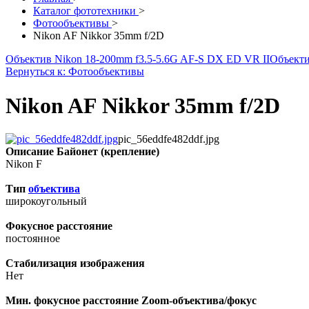
Каталог фототехники
>
Фотообъективы
>
Nikon AF Nikkor 35mm f/2D
Объектив Nikon 18-200mm f3.5-5.6G AF-S DX ED VR II
Объектив
Вернуться к: Фотообъективы
Nikon AF Nikkor 35mm f/2D
pic_56eddfe482ddf.jpg
Описание
Байонет (крепление)
Nikon F
Тип
объектива
широкоугольный
Фокусное расстояние
постоянное
Стабилизация изображения
Нет
Мин. фокусное расстояние Zoom-объектива/фокус