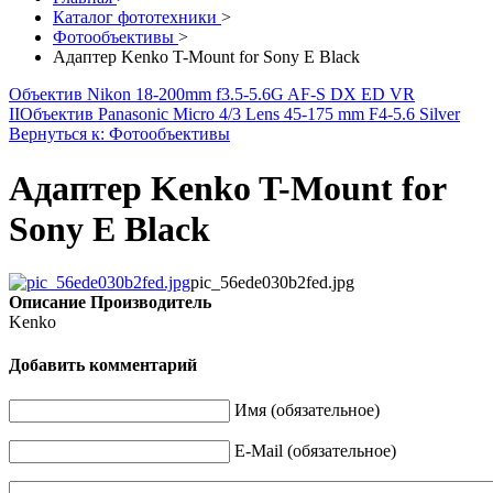
Каталог фототехники
>
Фотообъективы
>
Адаптер Kenko T-Mount for Sony E Black
Объектив Nikon 18-200mm f3.5-5.6G AF-S DX ED VR
II
Объектив Panasonic Micro 4/3 Lens 45-175 mm F4-5.6 Silver
Вернуться к: Фотообъективы
Адаптер Kenko T-Mount for
Sony E Black
pic_56ede030b2fed.jpg
Описание
Производитель
Kenko
Добавить комментарий
Имя (обязательное)
E-Mail (обязательное)