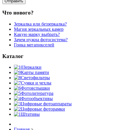
Что нового?
Зеркалка или беззеркалка?
Магия зеркальных камер
Какую марку выбрать?
Зачем нужна фотосистема?
Гонка мегапикселей
Каталог
Зеркалки
Карты памяти
Светофильтры
Сумки и чехлы
Фотовспышки
Фотолитература
Фотообъективы
Цифровые фотоаппараты
Цифровые фоторамки
Штативы
Главная
>