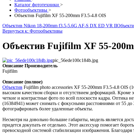
Каталог фототехники
>
Фотообъективы
>
Объектив Fujifilm XF 55-200mm F3.5-4.8 OIS
Объектив Nikon 18-200mm f3.5-5.6G AF-S DX ED VR II
Объектив
Вернуться к: Фотообъективы
Объектив Fujifilm XF 55-200m
pic_56ede100c184b.jpg
Описание
Производитель
Fujifilm
Описание (полное)
Объектив
Fujifilm photo accessories XF 55-200mm F3.5-4.8 OI
высоким качеством сборки и отсутствием деформаций. Кроме э
четкие и контрастные фото по всей плоскости кадра. Оптика не 
(16384941) может снимать с фокусными расстояниями от 55 до
фотографировать более удаленные объекты.
Несмотря на довольно большие габариты, модель является доста
придется докупать ее отдельно. Этот аксессуар помогает бор
превосходной системой стабилизации изображения. Благодаря 