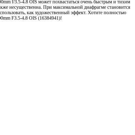
00mm f/3.5-4.8 OIS может похвастаться очень быстрым и тихим
акже несущественна. При максимальной диафрагме становится
спользовать, как художественный эффект. Хотите полностью
00mm F3.5-4.8 OIS (16384941)!