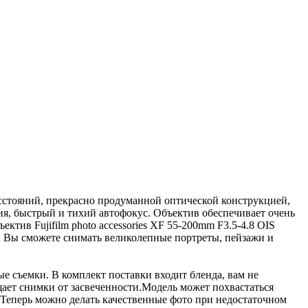
расстояний, прекрасно продуманной оптической конструкцией,
ия, быстрый и тихий автофокус. Объектив обеспечивает очень
ктив Fujifilm photo accessories XF 55-200mm F3.5-4.8 OIS
. Вы сможете снимать великолепные портреты, пейзажи и
ые съемки. В комплект поставки входит бленда, вам не
щает снимки от засвеченности.Модель может похвастаться
 Теперь можно делать качественные фото при недостаточном