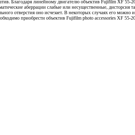
тив. Благодаря линейному двигателю объектив Fujifilm XF 55-2
матические аберрации слабые или несущественные, дисторсия т
ного отверстия оно исчезает. В некоторых случаях его можно и
бходимо приобрести объектив Fujifilm photo accessories XF 55-2