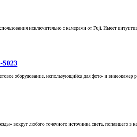
спользования исключительно с камерами от Fuji. Имеет интуитив
-5023
овое оборудование, использующийся для фото- и видеокамер ра
зды» вокруг любого точечного источника света, попавшего в кад