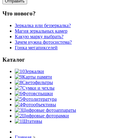
Что нового?
Зеркалка или беззеркалка?
Магия зеркальных камер
Какую марку выбрать?
Зачем нужна фотосистема?
Гонка мегапикселей
Каталог
Зеркалки
Карты памяти
Светофильтры
Сумки и чехлы
Фотовспышки
Фотолитература
Фотообъективы
Цифровые фотоаппараты
Цифровые фоторамки
Штативы
Главная
>