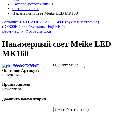
Каталог фототехники
>
Фотовспышки
>
Накамерный свет Meike LED MK160
Вспышка EXTRADIGITAL DF-800 (ручная настройка)
(DF800ED0006)
Вспышка Fuji EF-42
Вернуться к: Фотовспышки
Накамерный свет Meike LED
MK160
pic_56ede27276bd2.jpg
Описание
Артикул:
PP.MK160
Производитель:
PowerPlant
Добавить комментарий
Имя (обязательное)