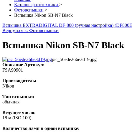
Каталог фототехники
>
Фотовспышки
>
Вспышка Nikon SB-N7 Black
Вспышка EXTRADIGITAL DF-800 (ручная настройка) (DF800
Вернуться к: Фотовспышки
Вспышка Nikon SB-N7 Black
pic_56ede266e3d19.jpg
Описание
Артикул:
FSA90901
Производитель:
Nikon
Тип вспышки:
обычная
Ведущее число:
18 м (ISO 100)
Количество ламп в одной вспышке: