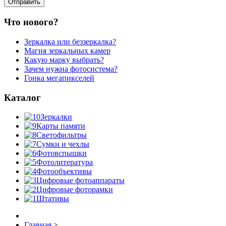
Что нового?
Зеркалка или беззеркалка?
Магия зеркальных камер
Какую марку выбрать?
Зачем нужна фотосистема?
Гонка мегапикселей
Каталог
Зеркалки
Карты памяти
Светофильтры
Сумки и чехлы
Фотовспышки
Фотолитература
Фотообъективы
Цифровые фотоаппараты
Цифровые фоторамки
Штативы
Главная
>