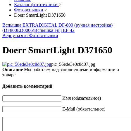
Каталог фототехники
>
Фотовспышки
>
Doerr SmartLight D371650
Вспышка EXTRADIGITAL DF-800 (ручная настройка)
(DF800ED0006)
Вспышка Fuji EF-42
Вернуться к: Фотовспышки
Doerr SmartLight D371650
pic_56ede3e0c8d07.jpg
Описание
Мы работаем над заполнениеми информации о
товаре
Добавить комментарий
Имя (обязательное)
E-Mail (обязательное)