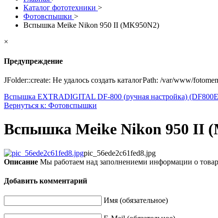
Каталог фототехники
>
Фотовспышки
>
Вспышка Meike Nikon 950 II (MK950N2)
×
Предупреждение
JFolder::create: Не удалось создать каталогPath: /var/www/fotome
Вспышка EXTRADIGITAL DF-800 (ручная настройка) (DF800
Вернуться к: Фотовспышки
Вспышка Meike Nikon 950 II 
pic_56ede2c61fed8.jpg
Описание
Мы работаем над заполнениеми информации о това
Добавить комментарий
Имя (обязательное)