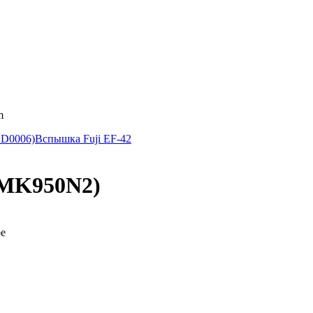
m
ED0006)
Вспышка Fuji EF-42
(MK950N2)
ре