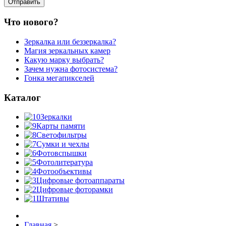
Что нового?
Зеркалка или беззеркалка?
Магия зеркальных камер
Какую марку выбрать?
Зачем нужна фотосистема?
Гонка мегапикселей
Каталог
Зеркалки
Карты памяти
Светофильтры
Сумки и чехлы
Фотовспышки
Фотолитература
Фотообъективы
Цифровые фотоаппараты
Цифровые фоторамки
Штативы
Главная
>