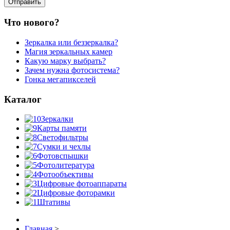
Что нового?
Зеркалка или беззеркалка?
Магия зеркальных камер
Какую марку выбрать?
Зачем нужна фотосистема?
Гонка мегапикселей
Каталог
Зеркалки
Карты памяти
Светофильтры
Сумки и чехлы
Фотовспышки
Фотолитература
Фотообъективы
Цифровые фотоаппараты
Цифровые фоторамки
Штативы
Главная
>