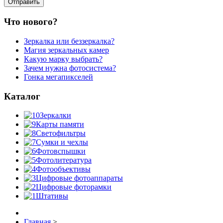
Что нового?
Зеркалка или беззеркалка?
Магия зеркальных камер
Какую марку выбрать?
Зачем нужна фотосистема?
Гонка мегапикселей
Каталог
Зеркалки
Карты памяти
Светофильтры
Сумки и чехлы
Фотовспышки
Фотолитература
Фотообъективы
Цифровые фотоаппараты
Цифровые фоторамки
Штативы
Главная
>