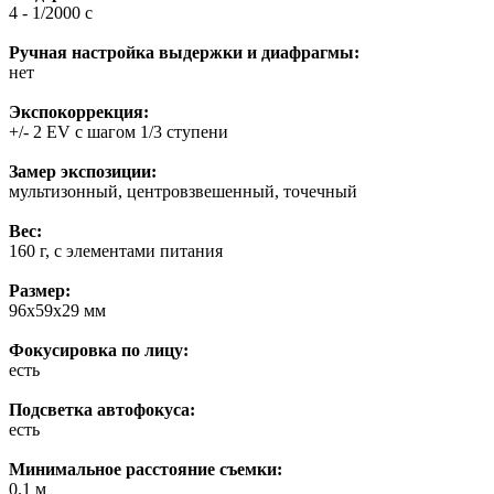
4 - 1/2000 с
Ручная настройка выдержки и диафрагмы:
нет
Экспокоррекция:
+/- 2 EV с шагом 1/3 ступени
Замер экспозиции:
мультизонный, центровзвешенный, точечный
Вес:
160 г, с элементами питания
Размер:
96x59x29 мм
Фокусировка по лицу:
есть
Подсветка автофокуса:
есть
Минимальное расстояние съемки:
0.1 м