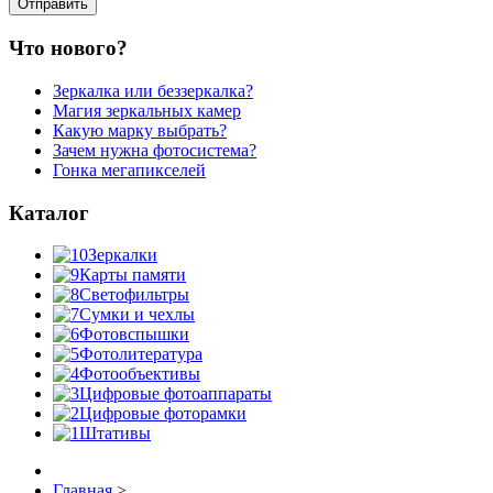
Что нового?
Зеркалка или беззеркалка?
Магия зеркальных камер
Какую марку выбрать?
Зачем нужна фотосистема?
Гонка мегапикселей
Каталог
Зеркалки
Карты памяти
Светофильтры
Сумки и чехлы
Фотовспышки
Фотолитература
Фотообъективы
Цифровые фотоаппараты
Цифровые фоторамки
Штативы
Главная
>