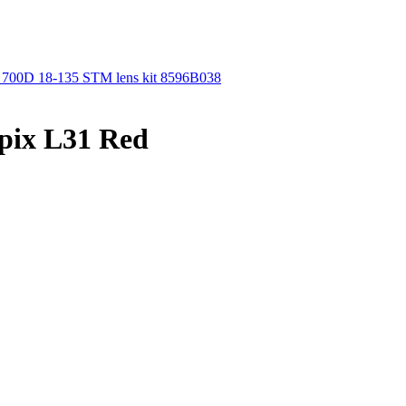
00D 18-135 STM lens kit 8596B038
pix L31 Red