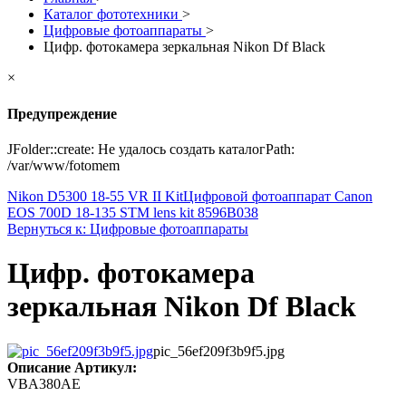
Каталог фототехники
>
Цифровые фотоаппараты
>
Цифр. фотокамера зеркальная Nikon Df Black
×
Предупреждение
JFolder::create: Не удалось создать каталогPath:
/var/www/fotomem
Nikon D5300 18-55 VR II Kit
Цифровой фотоаппарат Canon
EOS 700D 18-135 STM lens kit 8596B038
Вернуться к: Цифровые фотоаппараты
Цифр. фотокамера
зеркальная Nikon Df Black
pic_56ef209f3b9f5.jpg
Описание
Артикул:
VBA380AE