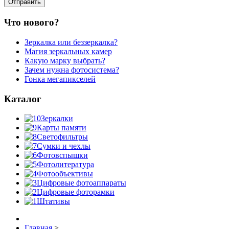
Что нового?
Зеркалка или беззеркалка?
Магия зеркальных камер
Какую марку выбрать?
Зачем нужна фотосистема?
Гонка мегапикселей
Каталог
Зеркалки
Карты памяти
Светофильтры
Сумки и чехлы
Фотовспышки
Фотолитература
Фотообъективы
Цифровые фотоаппараты
Цифровые фоторамки
Штативы
Главная
>