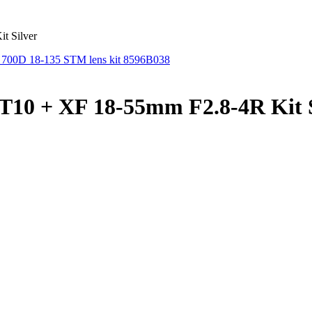
t Silver
00D 18-135 STM lens kit 8596B038
T10 + XF 18-55mm F2.8-4R Kit S