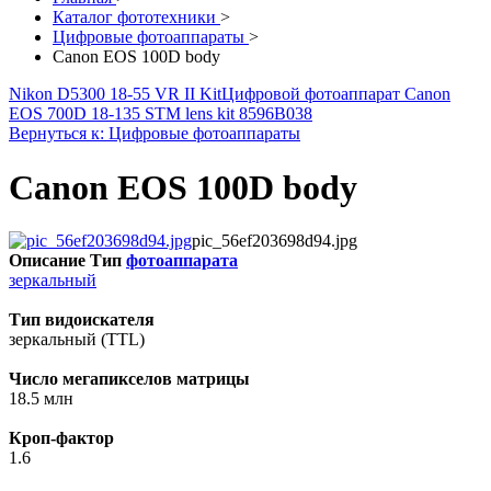
Каталог фототехники
>
Цифровые фотоаппараты
>
Canon EOS 100D body
Nikon D5300 18-55 VR II Kit
Цифровой фотоаппарат Canon
EOS 700D 18-135 STM lens kit 8596B038
Вернуться к: Цифровые фотоаппараты
Canon EOS 100D body
pic_56ef203698d94.jpg
Описание
Тип
фотоаппарата
зеркальный
Тип видоискателя
зеркальный (TTL)
Число мегапикселов матрицы
18.5 млн
Кроп-фактор
1.6