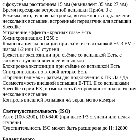
с фокусным расстоянием 15 мм (эквивалент 35 мм: 27 мм)
Время перезаряда встроенной вспышки Прибл. 3 с
Режимы авто, ручная настройка, возможность подключения
нескольких вспышек, встроенный передатчик для вспышки
Speedlite
Устранение эффекта «красных глаз» Есть
X-синхронизация: 1/250 с
Компенсация экспозиции при съёмке со вспышкой +/- 3 EV с
шагом 1/2 или 1/3 ступени
Брекетинг экспозиции при съёмке со вспышкой Есть, с
соответствующей внешней вспышкой
Блокировка экспозиции при съёмке со вспышкой Есть
Синхронизация по второй шторке Есть
«Горячий башмак» / разъём для подключения к ПК Да / Да
Совместимость внешней вспышки E-TTL II со вспышками
Speedlite серии EX, возможность беспроводного подключения
нескольких вспышек
Контроль внешней вспышки ч/з экран меню камеры
Светочувствительность (ISO)
Авто (100-3200), 100-6400 (при шаге 1/3 ступени или целая
ступень)
Чувствительность ISO может быть расширена до H: 12800
Баланс белого