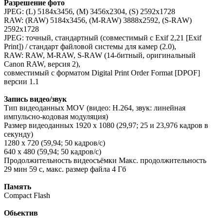
Разрешение фото
JPEG: (L) 5184x3456, (M) 3456x2304, (S) 2592x1728
RAW: (RAW) 5184x3456, (M-RAW) 3888x2592, (S-RAW)
2592x1728
JPEG: точный, стандартный (совместимый с Exif 2,21 [Exif
Print]) / стандарт файловой системы для камер (2.0),
RAW: RAW, M-RAW, S-RAW (14-битный, оригинальный
Canon RAW, версия 2),
совместимый с форматом Digital Print Order Format [DPOF]
версии 1.1
Запись видео/звук
Тип видеоданных MOV (видео: H.264, звук: линейная
импульсно-кодовая модуляция)
Размер видеоданных 1920 x 1080 (29,97; 25 и 23,976 кадров в
секунду)
1280 x 720 (59,94; 50 кадров/с)
640 x 480 (59,94; 50 кадров/с)
Продолжительность видеосъёмки Макс. продолжительность
29 мин 59 с, макс. размер файла 4 Гб
Память
Compact Flash
Обьектив