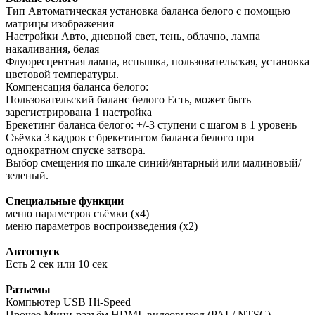
Тип Автоматическая установка баланса белого с помощью
матрицы изображения
Настройки Авто, дневной свет, тень, облачно, лампа
накаливания, белая
Флуоресцентная лампа, вспышка, пользовательская, установка
цветовой температуры.
Компенсация баланса белого:
Пользовательский баланс белого Есть, может быть
зарегистрирована 1 настройка
Брекетинг баланса белого: +/-3 ступени с шагом в 1 уровень
Съёмка 3 кадров с брекетингом баланса белого при
однократном спуске затвора.
Выбор смещения по шкале синий/янтарный или малиновый/
зеленый.
Специальные функции
меню параметров съёмки (x4)
меню параметров воспроизведения (x2)
Автоспуск
Есть 2 сек или 10 сек
Разъемы
Компьютер USB Hi-Speed
Прочее Мини-разъём HDMI, видеовыход (PAL/ NTSC),