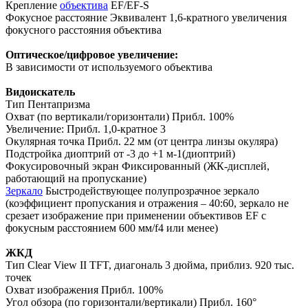
Крепление
объектива
EF/EF-S
Фокусное расстояние Эквивалент 1,6-кратного увеличения
фокусного расстояния объектива
Оптическое/цифровое увеличение:
В зависимости от используемого объектива
Видоискатель
Тип Пентапризма
Охват (по вертикали/горизонтали) Прибл. 100%
Увеличение: Прибл. 1,0-кратное 3
Окулярная точка Прибл. 22 мм (от центра линзы окуляра)
Подстройка диоптрий от -3 до +1 м-1(диоптрий)
Фокусировочный экран Фиксированный (ЖК-дисплей,
работающий на пропускание)
Зеркало
Быстродействующее полупрозрачное зеркало
(коэффициент пропускания и отражения – 40:60, зеркало не
срезает изображение при применении объективов EF с
фокусным расстоянием 600 мм/f4 или менее)
ЖКД
Тип Clear View II TFT, диагональ 3 дюйма, приблиз. 920 тыс.
точек
Охват изображения Прибл. 100%
Угол обзора (по горизонтали/вертикали) Прибл. 160°