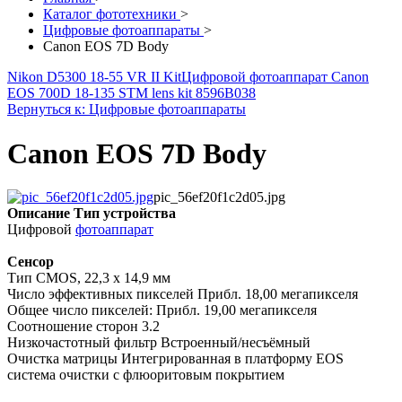
Каталог фототехники
>
Цифровые фотоаппараты
>
Canon EOS 7D Body
Nikon D5300 18-55 VR II Kit
Цифровой фотоаппарат Canon
EOS 700D 18-135 STM lens kit 8596B038
Вернуться к: Цифровые фотоаппараты
Canon EOS 7D Body
pic_56ef20f1c2d05.jpg
Описание
Тип устройства
Цифровой
фотоаппарат
Сенсор
Тип CMOS, 22,3 x 14,9 мм
Число эффективных пикселей Прибл. 18,00 мегапикселя
Общее число пикселей: Прибл. 19,00 мегапикселя
Соотношение сторон 3.2
Низкочастотный фильтр Встроенный/несъёмный
Очистка матрицы Интегрированная в платформу EOS
система очистки с флюоритовым покрытием