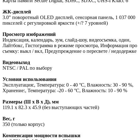
Карты памяти Secure Digital, SDHC, SDXC, UHS-I Класс 6
ЖК-дисплей
3.0" поворотный OLED дисплей, сенсорная панель, 1 037 000
пикселей с регулировкой яркости (+/? 7 уровней)
Просмотр изображений
Индексация, календарь, зум, слайд-шоу, видеосъемка, один,
Лайтбокс, Гистограмма в режиме просмотра, Информация про
съемку: выкл / вкл, Предупреждение о пересвете / недодержке
Видеовыход
NTSC / PAL по выбору
Условия использования
Эксплуатация:, Температура: 0 - 40 °C, Влажность: 30 - 90 %,
Хранение:, Температура: -20 - 60 °C, Влажность: 10 - 90 %
Размеры (Ш х В х Д), мм
119.1 x 82.3 x 45.9 (без выступающих частей)
Вес, г
350 (только корпус)
Компенсация мощности вспышки