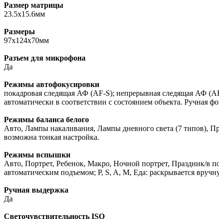
Размер матрицы
23.5x15.6мм
Размеры
97x124x70мм
Разъем для микрофона
Да
Режимы автофокусировки
покадровая следящая АФ (AF-S); непрерывная следящая АФ (A
автоматически в соответствии с состоянием объекта. Ручная 
Режимы баланса белого
Авто, Лампы накаливания, Лампы дневного света (7 типов), Пр
возможна тонкая настройка.
Режимы вспышки
Авто, Портрет, Ребенок, Макро, Ночной портрет, Праздник/в
автоматическим подъемом; P, S, A, M, Еда: раскрывается вруч
Ручная выдержка
Да
Светочувствительность ISO