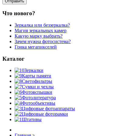
Что нового?
Зеркалка или беззеркалка?
Магия зеркальных камер
Какую марку выбрать?
Зачем нужна фотосистема?
Гонка мегапикселей
Каталог
Зеркалки
Карты памяти
Светофильтры
Сумки и чехлы
Фотовспышки
Фотолитература
Фотообъективы
Цифровые фотоаппараты
Цифровые фоторамки
Штативы
Главная
>