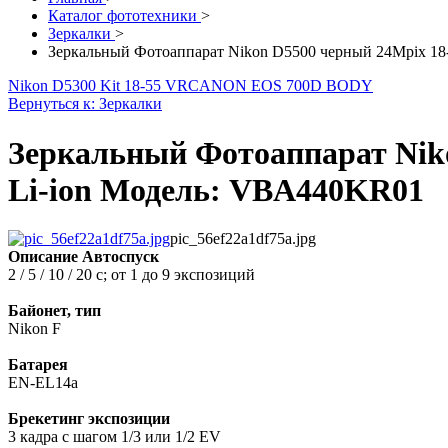
Каталог фототехники
>
Зеркалки
>
Зеркальный Фотоаппарат Nikon D5500 черный 24Mpix 18
Nikon D5300 Kit 18-55 VR
CANON EOS 700D BODY
Вернуться к: Зеркалки
Зеркальный Фотоаппарат Nik
Li-ion Модель: VBA440KR01
pic_56ef22a1df75a.jpg
Описание
Автоспуск
2 / 5 / 10 / 20 с; от 1 до 9 экспозиций
Байонет, тип
Nikon F
Батарея
EN-EL14a
Брекетинг экспозиции
3 кадра с шагом 1/3 или 1/2 EV