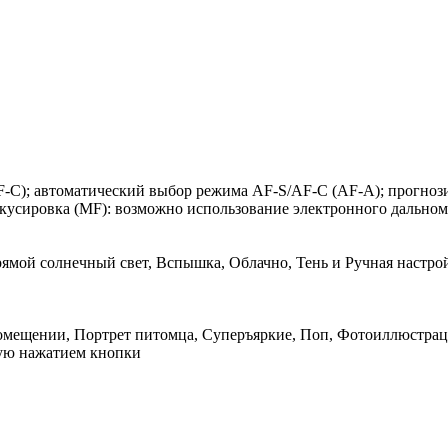
F-C); автоматический выбор режима AF-S/AF-C (AF-A); прогноз
фокусировка (MF): возможно использование электронного дальном
ямой солнечный свет, Вспышка, Облачно, Тень и Ручная настрой
 помещении, Портрет питомца, Суперъяркие, Поп, Фотоиллюстра
ную нажатием кнопки