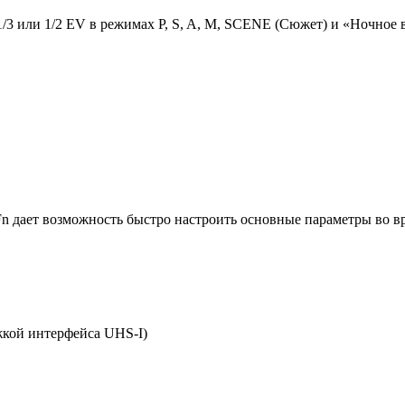
1/3 или 1/2 EV в режимах P, S, A, M, SCENE (Сюжет) и «Ночное
 Fn дает возможность быстро настроить основные параметры во 
жкой интерфейса UHS-I)