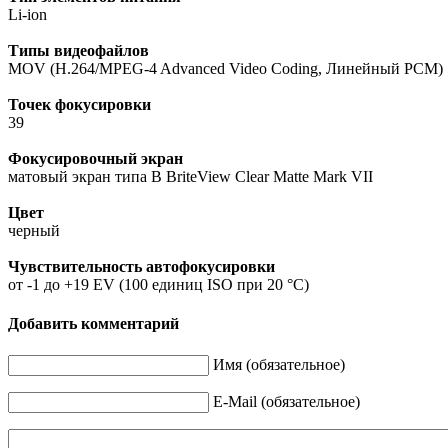
Li-ion
Типы видеофайлов
MOV (H.264/MPEG-4 Advanced Video Coding, Линейный PCM)
Точек фокусировки
39
Фокусировочный экран
матовый экран типа B BriteView Clear Matte Mark VII
Цвет
черный
Чувствительность автофокусировки
от -1 до +19 EV (100 единиц ISO при 20 °C)
Добавить комментарий
Имя (обязательное)
E-Mail (обязательное)