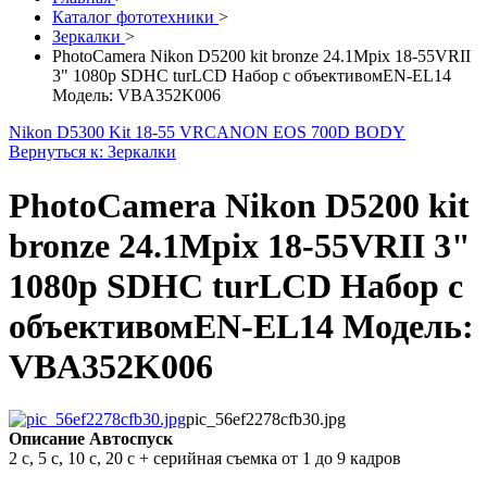
Каталог фототехники
>
Зеркалки
>
PhotoCamera Nikon D5200 kit bronze 24.1Mpix 18-55VRII
3" 1080p SDHC turLCD Набор с объективомEN-EL14
Модель: VBA352K006
Nikon D5300 Kit 18-55 VR
CANON EOS 700D BODY
Вернуться к: Зеркалки
PhotoCamera Nikon D5200 kit
bronze 24.1Mpix 18-55VRII 3"
1080p SDHC turLCD Набор с
объективомEN-EL14 Модель:
VBA352K006
pic_56ef2278cfb30.jpg
Описание
Автоспуск
2 с, 5 с, 10 с, 20 с + серийная съемка от 1 до 9 кадров