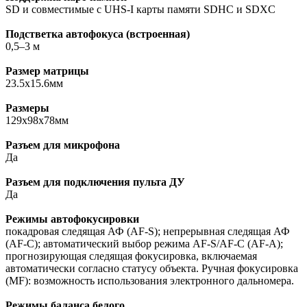
SD и совместимые с UHS-I карты памяти SDHC и SDXC
Подстветка автофокуса (встроенная)
0,5–3 м
Размер матрицы
23.5x15.6мм
Размеры
129x98x78мм
Разъем для микрофона
Да
Разъем для подключения пульта ДУ
Да
Режимы автофокусировки
покадровая следящая АФ (AF-S); непрерывная следящая АФ
(AF-C); автоматический выбор режима AF-S/AF-C (AF-A);
прогнозирующая следящая фокусировка, включаемая
автоматически согласно статусу объекта. Ручная фокусировка
(MF): возможность использования электронного дальномера.
Режимы баланса белого