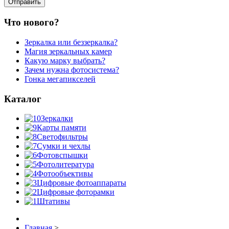
Что нового?
Зеркалка или беззеркалка?
Магия зеркальных камер
Какую марку выбрать?
Зачем нужна фотосистема?
Гонка мегапикселей
Каталог
Зеркалки
Карты памяти
Светофильтры
Сумки и чехлы
Фотовспышки
Фотолитература
Фотообъективы
Цифровые фотоаппараты
Цифровые фоторамки
Штативы
Главная
>