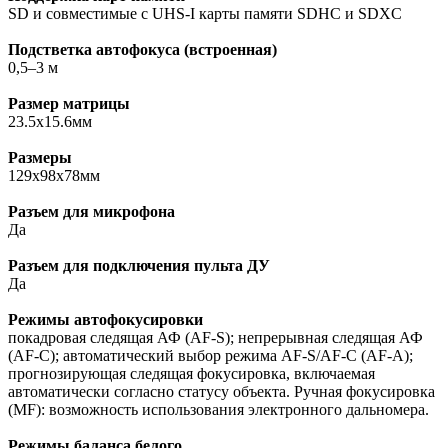
SD и совместимые с UHS-I карты памяти SDHC и SDXC
Подстветка автофокуса (встроенная)
0,5–3 м
Размер матрицы
23.5x15.6мм
Размеры
129x98x78мм
Разъем для микрофона
Да
Разъем для подключения пульта ДУ
Да
Режимы автофокусировки
покадровая следящая АФ (AF-S); непрерывная следящая АФ
(AF-C); автоматический выбор режима AF-S/AF-C (AF-A);
прогнозирующая следящая фокусировка, включаемая
автоматически согласно статусу объекта. Ручная фокусировка
(MF): возможность использования электронного дальномера.
Режимы баланса белого