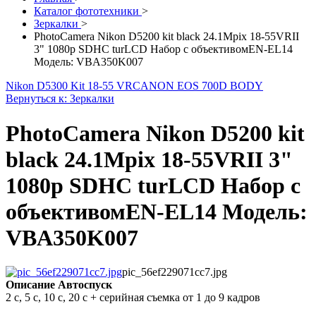
Каталог фототехники
>
Зеркалки
>
PhotoCamera Nikon D5200 kit black 24.1Mpix 18-55VRII
3" 1080p SDHC turLCD Набор с объективомEN-EL14
Модель: VBA350K007
Nikon D5300 Kit 18-55 VR
CANON EOS 700D BODY
Вернуться к: Зеркалки
PhotoCamera Nikon D5200 kit
black 24.1Mpix 18-55VRII 3"
1080p SDHC turLCD Набор с
объективомEN-EL14 Модель:
VBA350K007
pic_56ef229071cc7.jpg
Описание
Автоспуск
2 с, 5 с, 10 с, 20 с + серийная съемка от 1 до 9 кадров