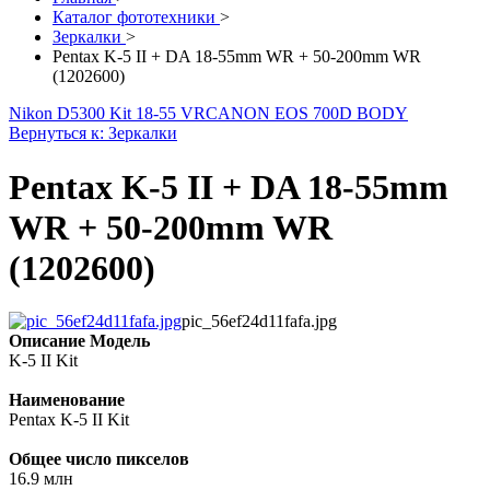
Каталог фототехники
>
Зеркалки
>
Pentax K-5 II + DA 18-55mm WR + 50-200mm WR
(1202600)
Nikon D5300 Kit 18-55 VR
CANON EOS 700D BODY
Вернуться к: Зеркалки
Pentax K-5 II + DA 18-55mm
WR + 50-200mm WR
(1202600)
pic_56ef24d11fafa.jpg
Описание
Модель
K-5 II Kit
Наименование
Pentax K-5 II Kit
Общее число пикселов
16.9 млн