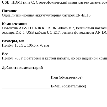
USB, HDMI типа C, Стереофонический мини-разъем диаметром
Питание
Одна литий-ионная аккумуляторная батарея EN-EL15
Комплектация
Объектив AF-S DX NIKKOR 18-140mm VR, Резиновый наглазник
окуляра DK-5, USB-кабель UC-E17, ремень фотокамеры AN-D
Размеры, мм
Прибл. 135,5 x 106,5 x 76 мм
Вес
Прибл. 765 г с батареей и картой памяти, но без защитной кры
Добавить комментарий
Имя (обязательное)
E-Mail (обязательное)