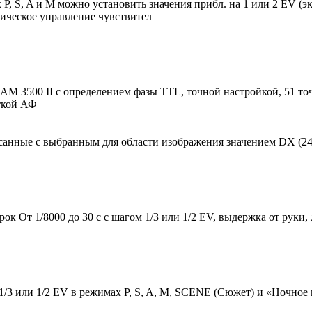
х P, S, A и M можно установить значения прибл. на 1 или 2 EV (
ическое управление чувствител
M 3500 II с определением фазы TTL, точной настройкой, 51 точ
еткой АФ
анные с выбранным для области изображения значением DX (24 x
к От 1/8000 до 30 с с шагом 1/3 или 1/2 EV, выдержка от руки,
1/3 или 1/2 EV в режимах P, S, A, M, SCENE (Сюжет) и «Ночное