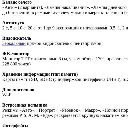
Баланс белого
«Авто» (2 варианта), «Лампы накаливания», «Лампы дневного 
до 6 значений; в режиме Live view можно измерить точечный ба
Автоспуск
2 с, 5 с, 10 с, 20 с; от 1 до 9 экспозиций с интервалами 0,5, 1, 2 
Видоискатель
Зеркальный
прямой видоискатель с пентапризмой
ЖК-монитор
Монитор TFT с диагональю 8 см, углом обзора 170°, практиче
228 800 точек)
Хранение информации (тип памяти)
Карты памяти SD, SDHC (с поддержкой интерфейса UHS-I), S
Дополнительно
Wi-Fi
Встроенная вспышка
Режимы «Авто», «Портрет», «Ребенок», «Макро», «Ночной пор
режимы P, S, A, M, «Еда»: раскрывается вручную нажатием кн
Интерфейсы