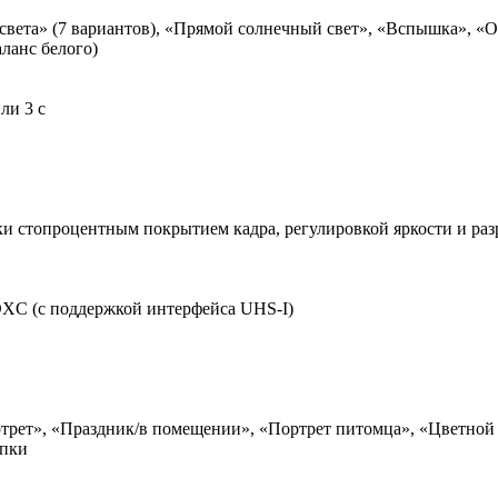
света» (7 вариантов), «Прямой солнечный свет», «Вспышка», «О
ланс белого)
или 3 с
ски стопроцентным покрытием кадра, регулировкой яркости и ра
DXC (с поддержкой интерфейса UHS-I)
трет», «Праздник/в помещении», «Портрет питомца», «Цветной 
опки