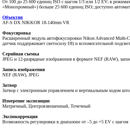
От 100 до 25 600 единиц ISO с шагом 1/3 или 1/2 EV; в режима
«Монохромный») больше 25 600 единиц ISO; доступно автомат
Объектив
AF-S DX NIKKOR 18-140mm VR
Фокусировка
Расширенный модуль автофокусировки Nikon Advanced Multi-CA
датчик поддерживает светосилу f/8) и вспомогательной подсв
Серийная съемка
JPEG и 12-разрядные изображения в формате NEF (RAW), запис
Запись изображения
NEF (RAW), JPEG
Затвор
Затвор с электронным управлением и вертикальным ходом шторо
Измерение экспозиции
Матричный, Центровзвешенный, Точечный
Экспокоррекция
Возможность регулировки в диапазоне от –5 до +5 EV с шагом 