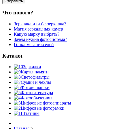
Что нового?
Зеркалка или беззеркалка?
Магия зеркальных камер
Какую марку выбрать?
Зачем нужна фотосистема?
Гонка мегапикселей
Каталог
Зеркалки
Карты памяти
Светофильтры
Сумки и чехлы
Фотовспышки
Фотолитература
Фотообъективы
Цифровые фотоаппараты
Цифровые фоторамки
Штативы
Главная
>