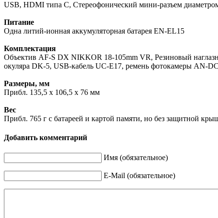
USB, HDMI типа C, Стереофонический мини-разъем диаметром
Питание
Одна литий-ионная аккумуляторная батарея EN-EL15
Комплектация
Объектив AF-S DX NIKKOR 18-105mm VR, Резиновый наглазник
окуляра DK-5, USB-кабель UC-E17, ремень фотокамеры AN-D
Размеры, мм
Прибл. 135,5 x 106,5 x 76 мм
Вес
Прибл. 765 г с батареей и картой памяти, но без защитной кры
Добавить комментарий
Имя (обязательное)
E-Mail (обязательное)