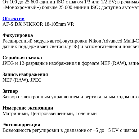
От 100 до 25 600 единиц ISO с шагом 1/3 или 1/2 EV; в режима
«Монохромный») больше 25 600 единиц ISO; доступно автомат
Объектив
AF-S DX NIKKOR 18-105mm VR
Фокусировка
Расширенный модуль автофокусировки Nikon Advanced Multi-CA
датчик поддерживает светосилу f/8) и вспомогательной подсв
Серийная съемка
JPEG и 12-разрядные изображения в формате NEF (RAW), запис
Запись изображения
NEF (RAW), JPEG
Затвор
Затвор с электронным управлением и вертикальным ходом шторо
Измерение экспозиции
Матричный, Центровзвешенный, Точечный
Экспокоррекция
Возможность регулировки в диапазоне от –5 до +5 EV с шагом 