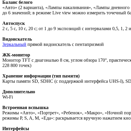
Баланс белого
«Авто» (2 варианта), «Лампы накаливания», «Лампы дневного 
до 6 значений; в режиме Live view можно измерить точечный ба
Автоспуск
2 с, 5 с, 10 с, 20 с; от 1 до 9 экспозиций с интервалами 0,5, 1, 2 
Видоискатель
Зеркальный
прямой видоискатель с пентапризмой
ЖК-монитор
Монитор TFT с диагональю 8 см, углом обзора 170°, практиче
228 800 точек)
Хранение информации (тип памяти)
Карты памяти SD, SDHC (с поддержкой интерфейса UHS-I), S
Дополнительно
Wi-Fi
Встроенная вспышка
Режимы «Авто», «Портрет», «Ребенок», «Макро», «Ночной пор
режимы P, S, A, M, «Еда»: раскрывается вручную нажатием кн
Интерфейсы