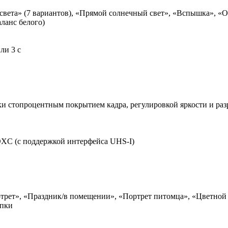
света» (7 вариантов), «Прямой солнечный свет», «Вспышка», «О
ланс белого)
или 3 с
ски стопроцентным покрытием кадра, регулировкой яркости и ра
DXC (с поддержкой интерфейса UHS-I)
трет», «Праздник/в помещении», «Портрет питомца», «Цветной 
опки