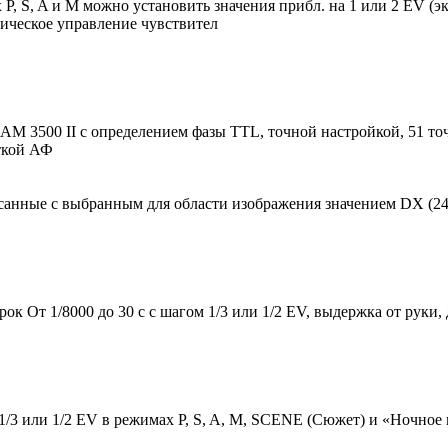
х P, S, A и M можно установить значения прибл. на 1 или 2 EV (
ическое управление чувствител
M 3500 II с определением фазы TTL, точной настройкой, 51 точ
еткой АФ
анные с выбранным для области изображения значением DX (24 x
к От 1/8000 до 30 с с шагом 1/3 или 1/2 EV, выдержка от руки,
1/3 или 1/2 EV в режимах P, S, A, M, SCENE (Сюжет) и «Ночное