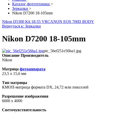
Каталог фототехники
>
Зеркалки
>
Nikon D7200 18-105mm
Nikon D5300 Kit 18-55 VR
CANON EOS 700D BODY
Вернуться к: Зеркалки
Nikon D7200 18-105mm
pic_56ef251e56ba1.jpg
Описание
Производитель
Nikon
Матрица
фотоаппарата
23,5 x 15,6 мм
Тип матрицы
КМОП-матрица формата DX, 24,72 млн пикселей
Разрешение изображения
6000 x 4000
Светочувствительность