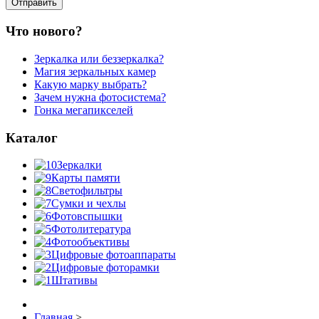
Что нового?
Зеркалка или беззеркалка?
Магия зеркальных камер
Какую марку выбрать?
Зачем нужна фотосистема?
Гонка мегапикселей
Каталог
Зеркалки
Карты памяти
Светофильтры
Сумки и чехлы
Фотовспышки
Фотолитература
Фотообъективы
Цифровые фотоаппараты
Цифровые фоторамки
Штативы
Главная
>