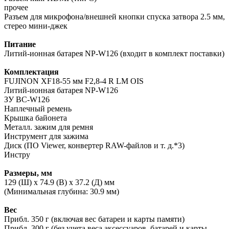
прочее
Разъем для микрофона/внешней кнопки спуска затвора 2.5 мм,
стерео мини-джек
Питание
Литий-ионная батарея NP-W126 (входит в комплект поставки)
Комплектация
FUJINON XF18-55 мм F2,8-4 R LM OIS
Литий-ионная батарея NP-W126
ЗУ BC-W126
Наплечный ремень
Крышка байонета
Металл. зажим для ремня
Инструмент для зажима
Диск (ПО Viewer, конвертер RAW-файлов и т. д.*3)
Инстру
Размеры, мм
129 (Ш) x 74.9 (В) x 37.2 (Д) мм
(Минимальная глубина: 30.9 мм)
Вес
Прибл. 350 г (включая вес батареи и карты памяти)
Прибл. 300 г (без учета веса аксессуаров, батарей и карты