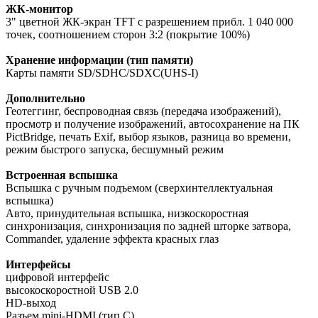
ЖК-монитор
3" цветной ЖК-экран TFT с разрешением прибл. 1 040 000
точек, соотношением сторон 3:2 (покрытие 100%)
Хранение информации (тип памяти)
Карты памяти SD/SDHC/SDXC(UHS-I)
Дополнительно
Геотеггинг, беспроводная связь (передача изображений),
просмотр и получение изображений, автосохранение на ПК
PictBridge, печать Exif, выбор языков, разница во времени,
режим быстрого запуска, бесшумный режим
Встроенная вспышка
Вспышка с ручным подъемом (сверхинтеллектуальная
вспышка)
Авто, принудительная вспышка, низкоскоростная
синхронизация, синхронизация по задней шторке затвора,
Commander, удаление эффекта красных глаз
Интерфейсы
цифровой интерфейс
высокоскоростной USB 2.0
HD-выход
Разъем mini-HDMI (тип C)