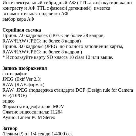
Интеллектуальный гибридный АФ (TTL-автофокусировка по
контрасту и АФ TTL с фазовой детекцией), имеется
вспомогательная подсветка АФ
выбор кара АФ
Серийная съемка
Прибл. 7.0 кадров/сек (JPEG: не более 28 кадров,
RAW/RAW+JPEG: не более 8 кадров)
Прибл. 3.0 кадров/с (JPEG: до полного заполнения карты,
RAW/RAW+JPEG: не более 8 кадров )
* Используйте карту SD класса 10 class 10 или выше.
Запись изображения
фотографии
JPEG (Exif Ver 2.3)
RAW (RAF-формат)
RAW+JPEG (поддержка стандарта DCF (Design rule for Camera
File)/DPOF)
видео
Форматы видеофайлов: MOV
Сжатие видеосигнала: H.264
Аудио: Linear PCM Stereo
Затвор
(Режим P) от 1/4 сек до 1/4000 сек