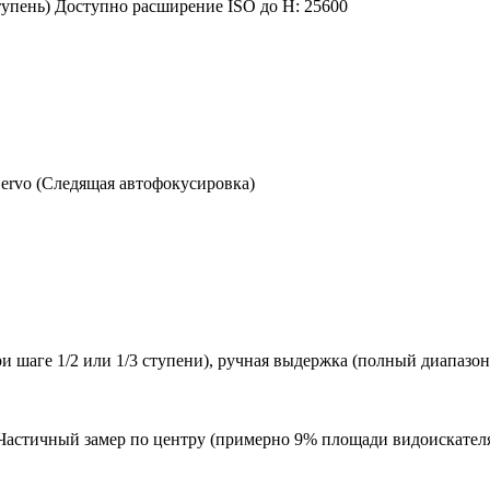
ступень) Доступно расширение ISO до H: 25600
Servo (Следящая автофокусировка)
ри шаге 1/2 или 1/3 ступени), ручная выдержка (полный диапаз
Частичный замер по центру (примерно 9% площади видоискателя