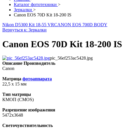
Каталог фототехники
>
Зеркалки
>
Canon EOS 70D Kit 18-200 IS
Nikon D5300 Kit 18-55 VR
CANON EOS 700D BODY
Вернуться к: Зеркалки
Canon EOS 70D Kit 18-200 IS
pic_56ef253ac5428.jpg
Описание
Производитель
Canon
Матрица
фотоаппарата
22,5 x 15 мм
Тип матрицы
КМОП (CMOS)
Разрешение изображения
5472x3648
Светочувствительность