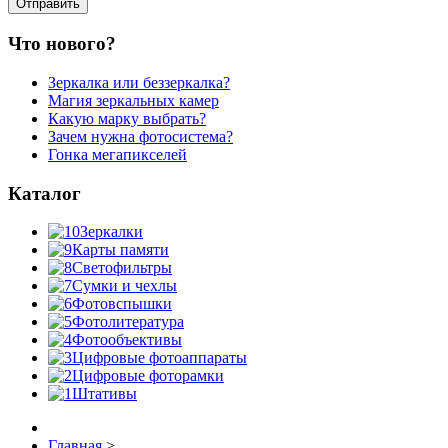
Что нового?
Зеркалка или беззеркалка?
Магия зеркальных камер
Какую марку выбрать?
Зачем нужна фотосистема?
Гонка мегапикселей
Каталог
Зеркалки
Карты памяти
Светофильтры
Сумки и чехлы
Фотовспышки
Фотолитература
Фотообъективы
Цифровые фотоаппараты
Цифровые фоторамки
Штативы
Главная
>