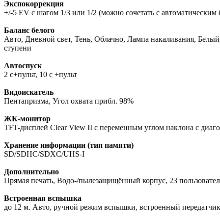
Экспокоррекция
+/-5 EV с шагом 1/3 или 1/2 (можно сочетать с автоматическим
Баланс белого
Авто, Дневной свет, Тень, Облачно, Лампа накаливания, Белый,
ступени
Автоспуск
2 с+пульт, 10 с +пульт
Видоискатель
Пентапризма, Угол охвата прибл. 98%
ЖК-монитор
TFT-дисплей Clear View II с переменным углом наклона с диагон
Хранение информации (тип памяти)
SD/SDHC/SDXC/UHS-I
Дополнительно
Прямая печать, Водо-/пылезащищённый корпус, 23 пользовате
Встроенная вспышка
до 12 м. Авто, ручной режим вспышки, встроенный передатчик 