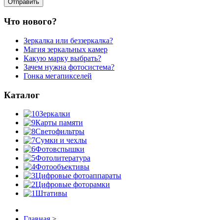
Что нового?
Зеркалка или беззеркалка?
Магия зеркальных камер
Какую марку выбрать?
Зачем нужна фотосистема?
Гонка мегапикселей
Каталог
Зеркалки
Карты памяти
Светофильтры
Сумки и чехлы
Фотовспышки
Фотолитература
Фотообъективы
Цифровые фотоаппараты
Цифровые фоторамки
Штативы
Главная
>