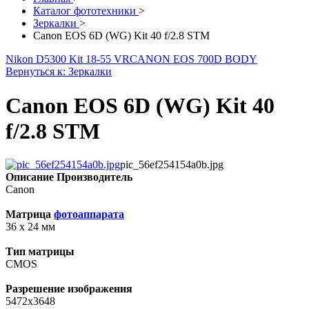
Каталог фототехники
>
Зеркалки
>
Canon EOS 6D (WG) Kit 40 f/2.8 STM
Nikon D5300 Kit 18-55 VR
CANON EOS 700D BODY
Вернуться к: Зеркалки
Canon EOS 6D (WG) Kit 40
f/2.8 STM
pic_56ef254154a0b.jpg
Описание
Производитель
Canon
Матрица
фотоаппарата
36 x 24 мм
Тип матрицы
CMOS
Разрешение изображения
5472x3648