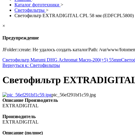
Каталог фототехники
>
Светофильтры
>
Светофильтр EXTRADIGITAL CPL 58 мм (EDFCPL5800)
×
Предупреждение
JFolder::create: Не удалось создать каталогPath: /var/www/fotome
Светофильтр Marumi DHG Achromat Macro-200(+5) 55mm
Свето
Вернуться к: Светофильтры
Светофильтр EXTRADIGITAL
pic_56ef291bf1c59.jpg
Описание
Производитель
EXTRADIGITAL
Производитель
EXTRADIGITAL
Описание (полное)