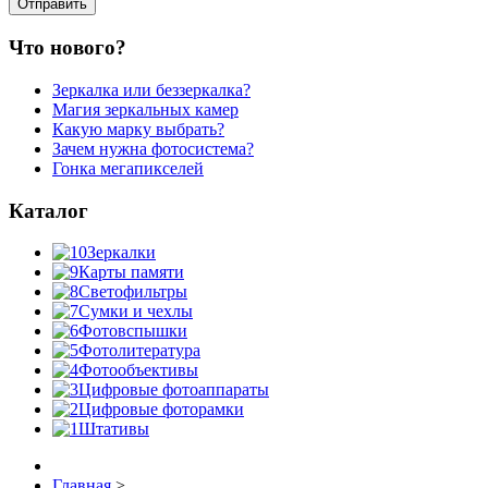
Что нового?
Зеркалка или беззеркалка?
Магия зеркальных камер
Какую марку выбрать?
Зачем нужна фотосистема?
Гонка мегапикселей
Каталог
Зеркалки
Карты памяти
Светофильтры
Сумки и чехлы
Фотовспышки
Фотолитература
Фотообъективы
Цифровые фотоаппараты
Цифровые фоторамки
Штативы
Главная
>